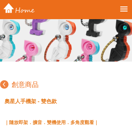
Toggle 
創意商品
奧星人手機架 - 雙色款
｜隨放即架．擴音．雙機使用．多角度觀看｜