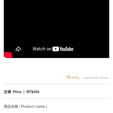
｜ Designed by CWC , Our Design
定價 Price | NT$450
商品名稱 / Product name |