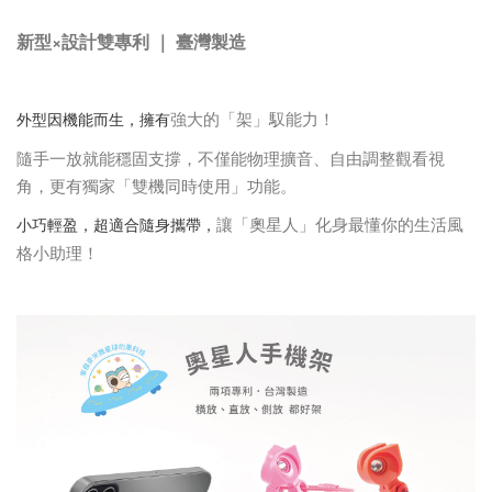
新型×設計雙專利 ｜ 臺灣製造
強大的「架」馭能力！
外型因機能而生，擁有
隨手一放就能穩固支撐，不僅能物理擴音、自由調整觀看視
角，更有獨家「雙機同時使用」功能。
讓「奧星人」化身最懂你的生活風
小巧輕盈，超適合隨身攜帶，
格小助理！