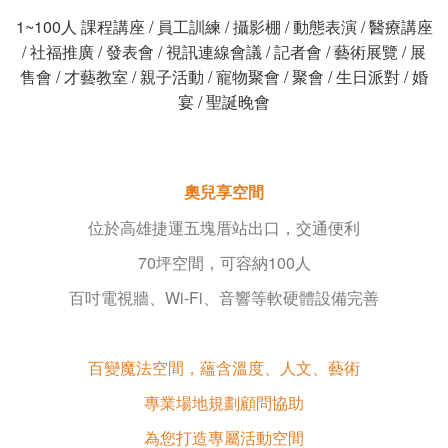
1~100人 課程講座 / 員工訓練 / 攝影棚 / 動態表演 / 醫療講座
/ 社福推廣 /
發表會 / 視訊連線會議 / 記者會 / 藝術展覽 / 展
售會 /
才藝教室 / 親子活動 / 寵物聚會 / 聚會 / 生日派對 / 婚
宴 / 聖誕晚會
奧兒享空間
位於高雄捷運五塊厝站出口，交通便利
70坪空間，可容納100人
百吋電視牆、Wi-Fi、音響等軟硬體設備完善
百變魔法空間，蘊含溫度、人文、藝術
專業場地規劃顧問協助
為您打造專屬活動空間