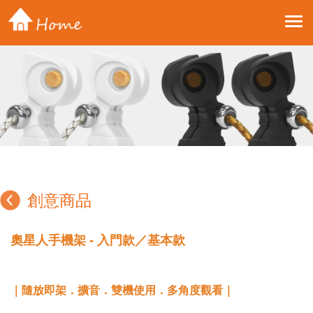
Toggle 
創意商品
奧星人手機架 - 入門款／基本款
｜隨放即架．擴音．雙機使用．多角度觀看｜