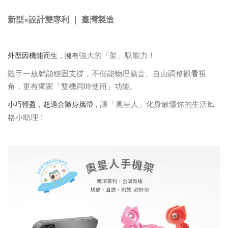
新型×設計雙專利 ｜ 臺灣製造
強大的「架」馭能力！
外型因機能而生，擁有
隨手一放就能穩固支撐，不僅能物理擴音、自由調整觀看視
角，更有獨家「雙機同時使用」功能。
讓「奧星人」化身最懂你的生活風
小巧輕盈，超適合隨身攜帶，
格小助理！