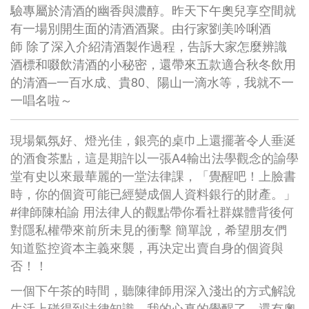
驗專屬於清酒的幽香與濃醇。昨天下午奧兒享空間就
有一場別開生面的清酒酒聚。由行家劉美吟唎酒
師
除了深入介紹清酒製作過程，告訴大家怎麼辨識
酒標和啜飲清酒的小秘密，還帶來五款適合秋冬飲用
的清酒─一百水成、貴80、陽山一滴水等，我就不一
一唱名啦～
現場氣氛好、燈光佳，銀亮的桌巾上還擺著令人垂涎
的酒食茶點，這是期許以一張A4輸出法學觀念的諭學
堂有史以來最華麗的一堂法律課，「覺醒吧！上臉書
時，你的個資可能已經變成個人資料銀行的財產。」
#律師陳柏諭
用法律人的觀點帶你看社群媒體背後何
對隱私權帶來前所未見的衝擊 簡單說，希望朋友們
知道監控資本主義來襲，再決定出賣自身的個資與
否！！
一個下午茶的時間，聽陳律師用深入淺出的方式解說
生活上碰得到法律知識，我的心真的覺醒了，還有奧