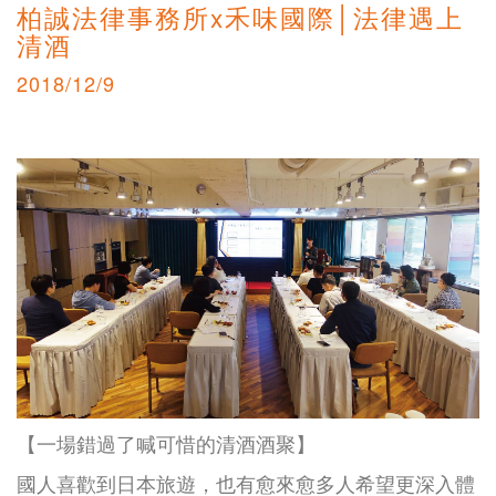
柏誠法律事務所x禾味國際│法律遇上
清酒
2018/12/9
【一場錯過了喊可惜的清酒酒聚】
國人喜歡到日本旅遊，也有愈來愈多人希望更深入體