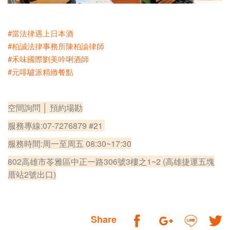
#當法律遇上日本酒
#柏誠法律事務所陳柏諭律師
#禾味國際劉美吟唎酒師
#元啡驢派精緻餐點
空間詢問 │ 預約場勘
服務專線:07-7276879 #21
服務時間:周一至周五 08:30~17:30
802高雄市苓雅區中正一路306號3樓之1~2 (高雄捷運五塊
厝站2號出口)
Share